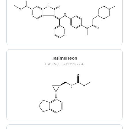
Tasimelteon
CAS NO：609799-22-6