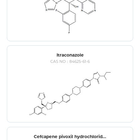
Itraconazole
CAS NO：84625-61-6
Cefcapene pivoxil hydrochlorid...