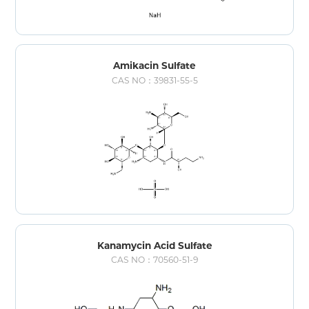
Amikacin Sulfate
CAS NO：39831-55-5
Kanamycin Acid Sulfate
CAS NO：70560-51-9