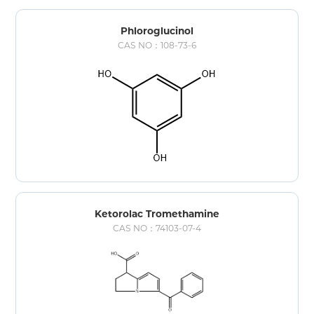
atendendo às necessidades de diversas categorias terapêuticas,
garantindo máxima eficácia e segurança em medicamentos.
Phloroglucinol
CAS NO：108-73-6
Ketorolac Tromethamine
CAS NO：74103-07-4