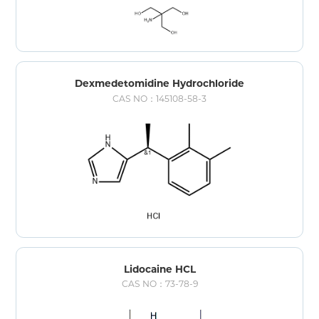
Dexmedetomidine Hydrochloride
CAS NO：145108-58-3
Lidocaine HCL
CAS NO：73-78-9