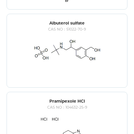
Albuterol sulfate
CAS NO：51022-70-9
Pramipexole HCl
CAS NO：104632-25-9