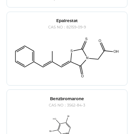
Epalrestat
CAS NO：82159-09-9
Benzbromarone
CAS NO：3562-84-3