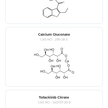
Calcium Gluconate
CAS NO：299-28-5
Tofacitinib Citrate
CAS NO：540737-29-9