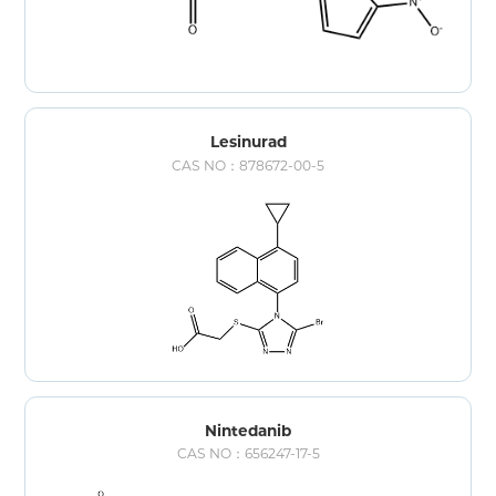
Lesinurad
CAS NO：878672-00-5
Nintedanib
CAS NO：656247-17-5