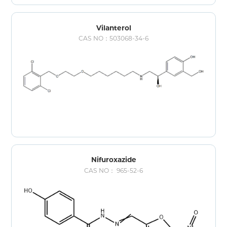
Vilanterol
CAS NO：503068-34-6
Nifuroxazide
CAS NO： 965-52-6