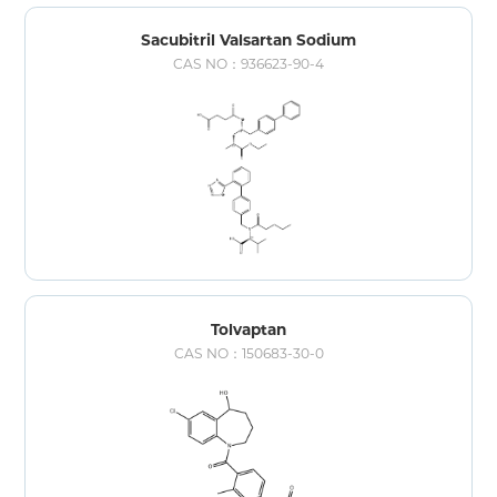
Sacubitril Valsartan Sodium
CAS NO：936623-90-4
Tolvaptan
CAS NO：150683-30-0