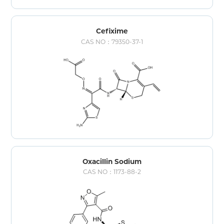
Cefixime
CAS NO：79350-37-1
Oxacillin Sodium
CAS NO：1173-88-2