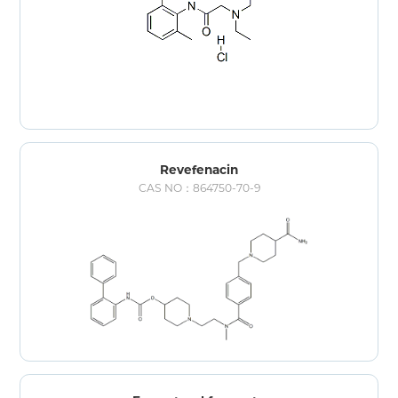
Revefenacin
CAS NO：864750-70-9