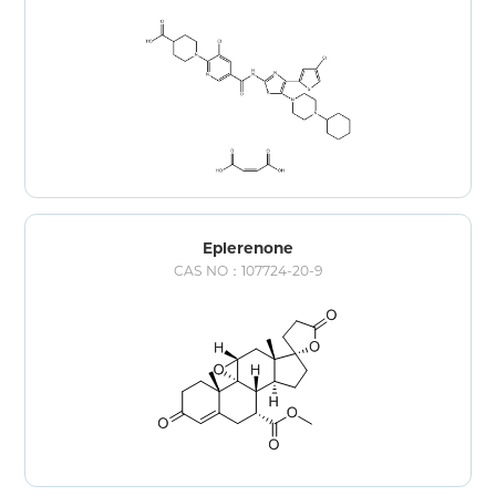
Eplerenone
CAS NO：107724-20-9