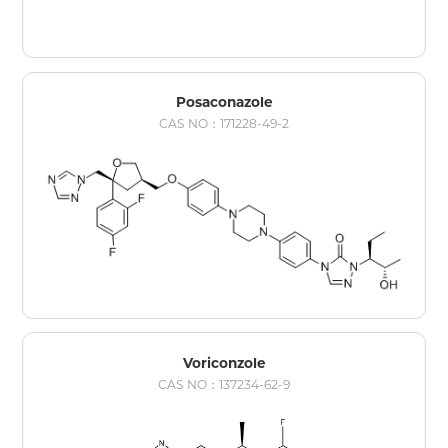
Posaconazole
CAS NO：171228-49-2
Voriconzole
CAS NO：137234-62-9