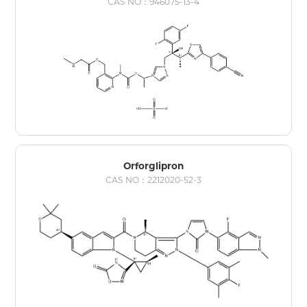
CAS NO：946075-13-4
Orforglipron
CAS NO：2212020-52-3