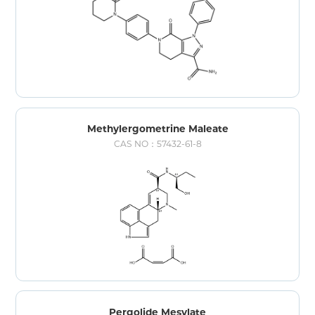
Methylergometrine Maleate
CAS NO：57432-61-8
Pergolide Mesylate