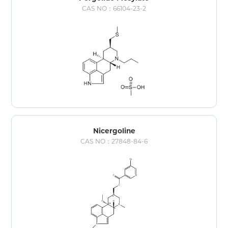
CAS NO：66104-23-2
Nicergoline
CAS NO：27848-84-6