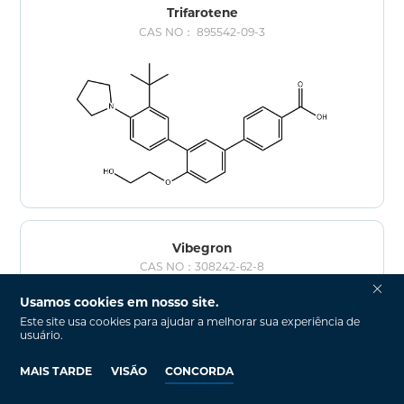
Trifarotene
CAS NO： 895542-09-3
Vibegron
CAS NO：308242-62-8
Usamos cookies em nosso site.
Este site usa cookies para ajudar a melhorar sua experiência de
usuário.
MAIS TARDE
VISÃO
CONCORDA