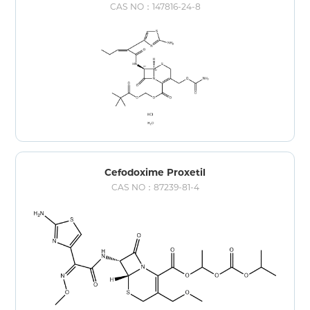
CAS NO：147816-24-8
Cefodoxime Proxetil
CAS NO：87239-81-4