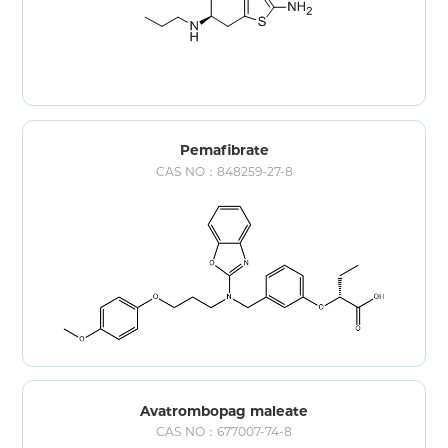
Pemafibrate
CAS NO：848259-27-8
Avatrombopag maleate
CAS NO：677007-74-8