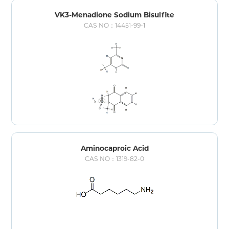
VK3-Menadione Sodium Bisulfite
CAS NO：14451-99-1
Aminocaproic Acid
CAS NO：1319-82-0