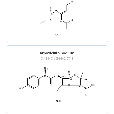
Amoxicillin Sodium
CAS NO：34642-77-8