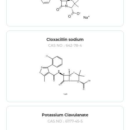
Cloxacillin sodium
CAS NO：642-78-4
Potassium Clavulanate
CAS NO：61177-45-5