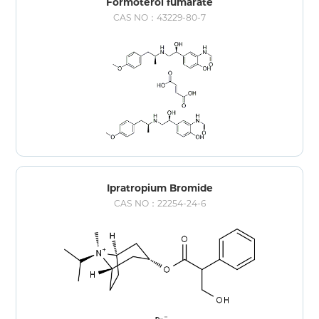
Formoterol fumarate
CAS NO：43229-80-7
Ipratropium Bromide
CAS NO：22254-24-6