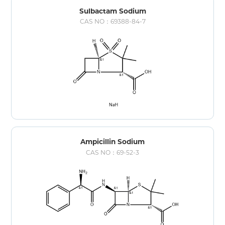
Sulbactam Sodium
CAS NO：69388-84-7
Ampicillin Sodium
CAS NO：69-52-3