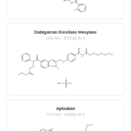
Dabigatran Etexilate Mesylate
CAS NO：872728-81-9
Apixaban
CAS NO：503612-47-3