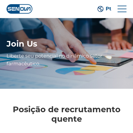
Pt
Join Us
Liberte seu potencial no dinâmico setor
farmacêutico.
Posição de recrutamento
quente