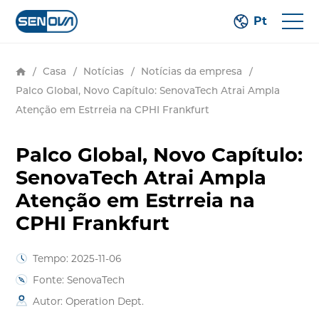
Pt
/
Casa
/
Notícias
/
Notícias da empresa
/
Palco Global, Novo Capítulo: SenovaTech Atrai Ampla
Atenção em Estrreia na CPHI Frankfurt
Palco Global, Novo Capítulo:
SenovaTech Atrai Ampla
Atenção em Estrreia na
CPHI Frankfurt
Tempo: 2025-11-06
Fonte: SenovaTech
Autor: Operation Dept.